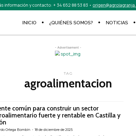
s información y contacto:
+ 34 652 88 53 83
•
origen@agrolagranja
INICIO
¿QUIÉNES SOMOS?
NOTICIAS
- Advertisement -
TAG
agroalimentacion
ente común para construir un sector
roalimentario fuerte y rentable en Castilla y
ón
rdo Ortega Bombín
-
18 de diciembre de 2025