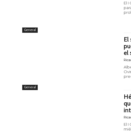
El 
par
pro
General
El
pu
el
Rica
Alb
Ovi
pre
General
Hé
qu
in
Rica
El 
mié