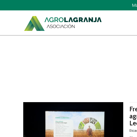
Má
Fr
ag
Le
Rica