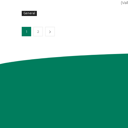
(Val
General
1
2