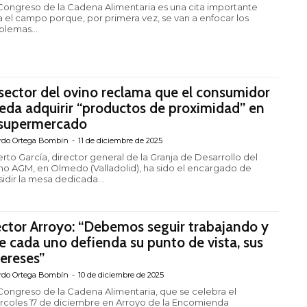
I Congreso de la Cadena Alimentaria es una cita importante
a el campo porque, por primera vez, se van a enfocar los
blemas...
 sector del ovino reclama que el consumidor
eda adquirir “productos de proximidad” en
 supermercado
rdo Ortega Bombín
-
11 de diciembre de 2025
erto García, director general de la Granja de Desarrollo del
no AGM, en Olmedo (Valladolid), ha sido el encargado de
sidir la mesa dedicada...
ctor Arroyo: “Debemos seguir trabajando y
e cada uno defienda su punto de vista, sus
tereses”
rdo Ortega Bombín
-
10 de diciembre de 2025
I Congreso de la Cadena Alimentaria, que se celebra el
rcoles 17 de diciembre en Arroyo de la Encomienda