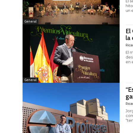
El 
hit
un 
General
El
la
Rica
El 
desce
en e
General
“E
ga
Rica
Jor
com
“te