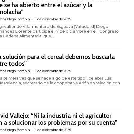
e se ha abierto entre el azúcar y la
molacha”
rdo Ortega Bombín
-
11 de diciembre de 2025
agricultor de Villarmentero de Esgueva (Valladolid) Diego
nández Llorente participa el 17 de diciembre en el I Congreso
la Cadena Alimentaria, que...
a solución para el cereal debemos buscarla
tre todos”
rdo Ortega Bombín
-
11 de diciembre de 2025
 la primera vez que se hace algo de este tipo”, celebra Luis
ía Palencia, secretario de la cooperativa Arión en relación con
id Vallejo: “Ni la industria ni el agricultor
n a solucionar los problemas por su cuenta”
rdo Ortega Bombín
-
11 de diciembre de 2025