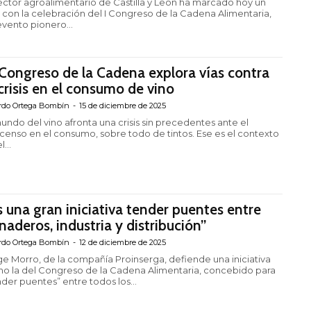
sector agroalimentario de Castilla y León ha marcado hoy un
o con la celebración del I Congreso de la Cadena Alimentaria,
evento pionero...
 Congreso de la Cadena explora vías contra
 crisis en el consumo de vino
rdo Ortega Bombín
-
15 de diciembre de 2025
mundo del vino afronta una crisis sin precedentes ante el
nso en el consumo, sobre todo de tintos. Ese es el contexto
l...
s una gran iniciativa tender puentes entre
naderos, industria y distribución”
rdo Ortega Bombín
-
12 de diciembre de 2025
ge Morro, de la compañía Proinserga, defiende una iniciativa
o la del Congreso de la Cadena Alimentaria, concebido para
nder puentes” entre todos los...