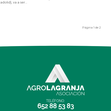
ladolid), va a ser...
Página 1 de 2
TELÉFONO:
652 88 53 83