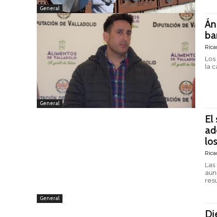
General
Án
ba
Rica
Los
la 
General
El
ad
lo
Rica
Las
aun
resu
General
Di