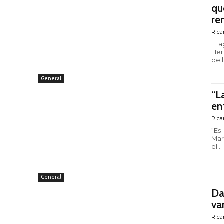
qu
re
Rica
El 
Her
de 
General
“L
en
Rica
“Es
Mar
el...
General
Dav
va
Rica