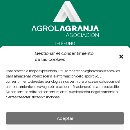
TELÉFONO:
652 88 53 83
Gestionar el consentimiento
de las cookies
CONTACTO
Para ofrecer la mejor experiencia, utilizamos tecnologías como las cookies
para almacenar y/o acceder a la información del dispositivo. El
consentimiento de estas tecnologías nos permitirá procesar datos como el
comportamiento de navegación o las identificaciones únicas en este sitio.
No consentir o retirar el consentimiento, puede afectar negativamente a
origen@agrolagranja.es
ciertas características y funciones.
Aceptar