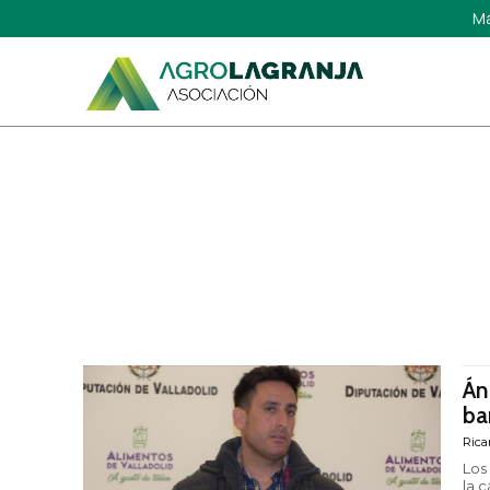
Má
Án
ba
Rica
Los
la 