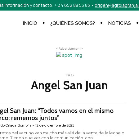
s información y contacto:
+ 34 652 88 53 83
•
origen@agrolagranja
INICIO
¿QUIÉNES SOMOS?
NOTICIAS
- Advertisement -
TAG
Angel San Juan
gel San Juan: “Todos vamos en el mismo
rco; rememos juntos”
rdo Ortega Bombín
-
12 de diciembre de 2025
 retos del vacuno van mucho más allá de la venta de la leche o
carne. Tienen que ver con la comunicación, con...